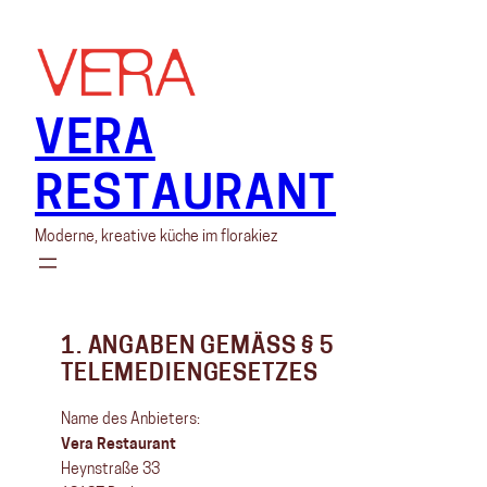
Skip
to
content
VERA
RESTAURANT
Moderne, kreative küche im florakiez
1. ANGABEN GEMÄSS § 5 T
ELEMEDIENGESETZES
Name des Anbieters:
Vera Restaurant
Heynstraße 33